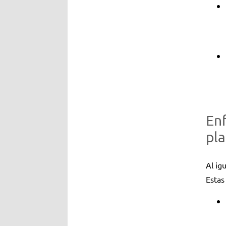
En
pla
Al ig
Estas