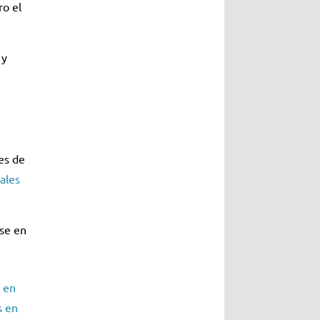
ro el
 y
es de
ales
se en
s en
s en