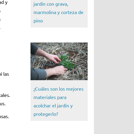
ad y
jardín con grava,
s
marmolina y corteza de
s
pino
.
í las
¿Cuáles son los mejores
ales.
materiales para
us.
acolchar el jardín y
protegerlo?
osas.