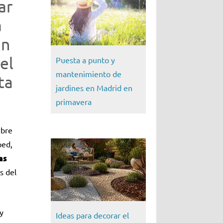
ar
a
en
el
Puesta a punto y
mantenimiento de
ta
jardines en Madrid en
primavera
mbre
ped,
as
s del
 y
Ideas para decorar el