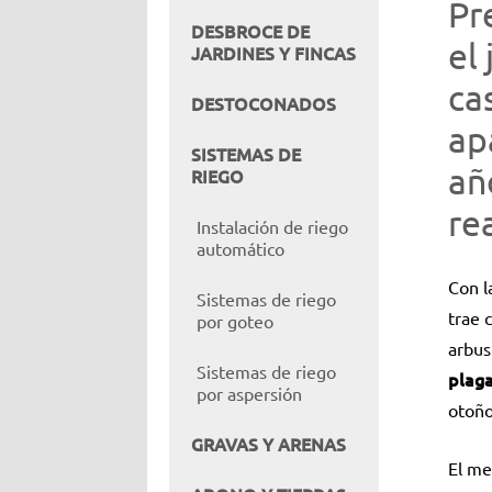
Pr
DESBROCE DE
el
JARDINES Y FINCAS
ca
DESTOCONADOS
ap
SISTEMAS DE
añ
RIEGO
re
Instalación de riego
automático
Con l
Sistemas de riego
trae 
por goteo
arbus
Sistemas de riego
plag
por aspersión
otoño
GRAVAS Y ARENAS
El me